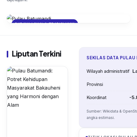
BUDAYA LOKAL & TRADISI UNIK
Pulau Batumandi: Potret
Kehidupan Masyarakat Bakauheni
yang Harmoni dengan Alam
Liputan Terkini
SEKILAS DATA PULAU
Wilayah administratif
L
Provinsi
Koordinat
-5.
Sumber: Wikidata & OpenSt
angka estimasi.