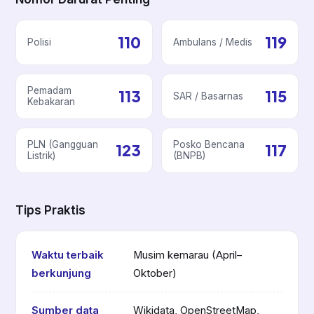
110
119
Polisi
Ambulans / Medis
Pemadam
113
115
SAR / Basarnas
Kebakaran
PLN (Gangguan
Posko Bencana
123
117
Listrik)
(BNPB)
Tips Praktis
Waktu terbaik
Musim kemarau (April–
berkunjung
Oktober)
Sumber data
Wikidata, OpenStreetMap,