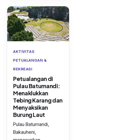
AKTIVITAS
PETUALANGAN &
REKREASI
Petualangan di
Pulau Batumandi:
Menaklukkan
Tebing Karang dan
Menyaksikan
Burung Laut
Pulau Batumandi,
Bakauheni,
menawarkan